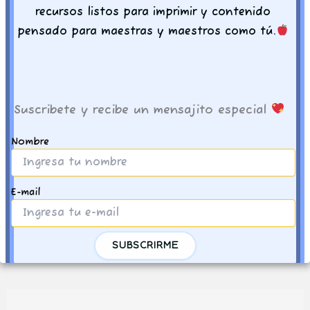
agenda digital
agenda editable
agenda
está
recursos listos para imprimir y contenido
,
,
escolar
agenda escolar en pdf
agenda
aquí
pensado para maestras y maestros como tú.
,
,
imprimible
material escolar
material para
tu
,
,
maestras
organizacion docente
recursos para
agenda
docentes
escolar!
Suscribete y recibe un mensajito especial
Nombre
E-mail
Otras ideas