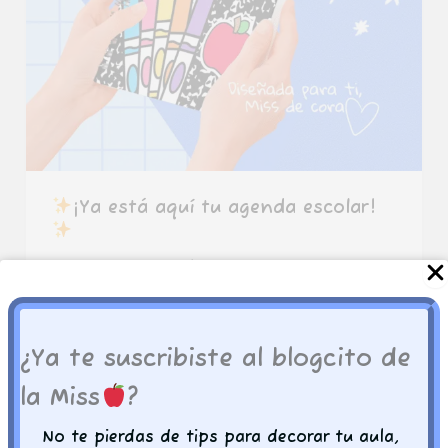
¡Ya está aquí tu agenda escolar!
La agenda escolar 2025–2026 te va a
enamorar
Después de meses de
diseño, pruebas y mucho cariño, hoy
por fin
¿Ya te suscribiste al blogcito de
la Miss
?
Leer entrada »
¡Ya
No te pierdas de tips para decorar tu aula,
,
,