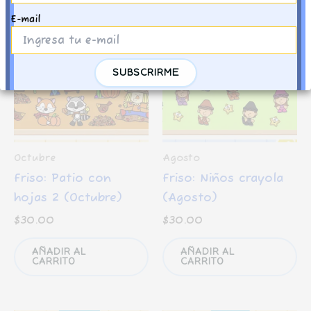
E-mail
Octubre
Agosto
Friso: Patio con
Friso: Niños crayola
hojas 2 (Octubre)
(Agosto)
$
30.00
$
30.00
AÑADIR AL
AÑADIR AL
CARRITO
CARRITO