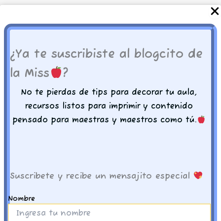
Encontraras un archivo PDF (no editable)
listo para imprimir en cualquier tipo de papel
y tamaño.
¿Ya te suscribiste al blogcito de
la Miss
?
Recuerda que nuestros archivos están listos
para imprimir en tabloide de 19 x 13 pulgadas
No te pierdas de tips para decorar tu aula,
pero tu puedes ajustarlo a la medida que
recursos listos para imprimir y contenido
necesites.
pensado para maestras y maestros como tú.
Imprime, recorta y decora con amor
-𝑴𝒊𝒔𝒔 𝒅𝒆 𝑪𝒐𝒓𝒂
Suscribete y recibe un mensajito especial
Nombre
Productos relacionados