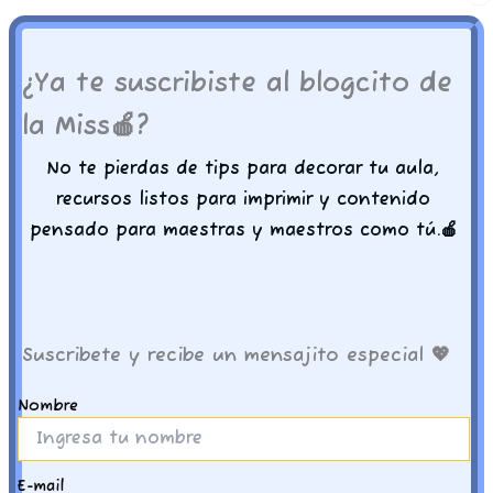
Encontraras un archivo PDF (no editable)
listo para imprimir en cualquier tipo de papel
¿Ya te suscribiste al blogcito de
y tamaño.
la Miss🍎?
Recuerda que nuestros archivos están listos
No te pierdas de tips para decorar tu aula,
para imprimir en tabloide de 19 x 13 pulgadas
recursos listos para imprimir y contenido
pero tu puedes ajustarlo a la medida que
pensado para maestras y maestros como tú.🍎
necesites.
Imprime, recorta y decora con amor
Suscribete y recibe un mensajito especial 💖
-𝑴𝒊𝒔𝒔 𝒅𝒆 𝑪𝒐𝒓𝒂
Nombre
Productos relacionados
E-mail