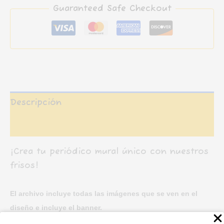
Guaranteed Safe Checkout
-
Revolución
Mexicana
(Noviembre)
cantidad
Descripción
Valoraciones (0)
¡Crea tu periódico mural único con nuestros
frisos!
El archivo incluye todas las imágenes que se ven en el
diseño e
incluye el banner.