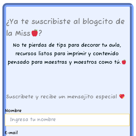
listo para imprimir en cualquier tipo de papel
y tamaño.
¿Ya te suscribiste al blogcito de
Recuerda que nuestros archivos están listos
la Miss
?
para imprimir en tabloide de 19 x 13 pulgadas
No te pierdas de tips para decorar tu aula,
pero tu puedes ajustarlo a la medida que
recursos listos para imprimir y contenido
necesites.
pensado para maestras y maestros como tú.
Imprime, recorta y decora con amor
-𝑴𝒊𝒔𝒔 𝒅𝒆 𝑪𝒐𝒓𝒂
Suscribete y recibe un mensajito especial
Nombre
Productos relacionados
E-mail