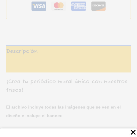
Día
de
muertos
(Noviembre)
cantidad
Descripción
Valoraciones (0)
¡Crea tu periódico mural único con nuestros
frisos!
El archivo incluye todas las imágenes que se ven en el
diseño e
incluye el banner.
Encontraras un archivo PDF (no editable)