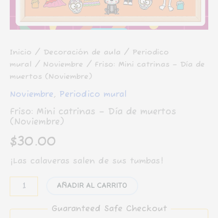
Inicio
/
Decoración de aula
/
Periodico
mural
/
Noviembre
/ Friso: Mini catrinas – Día de
muertos (Noviembre)
Noviembre
,
Periodico mural
Friso: Mini catrinas – Día de muertos
(Noviembre)
$
30.00
¡Las calaveras salen de sus tumbas!
Friso:
AÑADIR AL CARRITO
Mini
catrinas
Guaranteed Safe Checkout
-