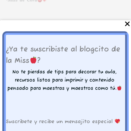
-𝑴𝒊𝒔𝒔 𝒅𝒆 𝑪𝒐𝒓𝒂
También te recomendamos…
¿Ya te suscribiste al blogcito de
la Miss
?
No te pierdas de tips para decorar tu aula,
recursos listos para imprimir y contenido
pensado para maestras y maestros como tú.
Cenefas
Marzo
CENEFAS: Marzo
Lona para periódico
mural: Marzo
$
12.00
Suscribete y recibe un mensajito especial
$
50.00
Este
SELECCIONAR