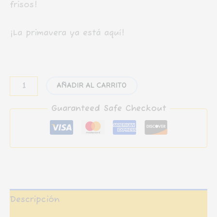
frisos!
¡La primavera ya está aquí!
Friso:
AÑADIR AL CARRITO
Jugando
en
Guaranteed Safe Checkout
primavera
(Marzo)
cantidad
Descripción