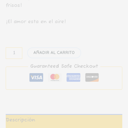
frisos!
¡El amor esta en el aire!
Friso:
AÑADIR AL CARRITO
San
Valentin
Guaranteed Safe Checkout
con
amigos
(Febrero)
cantidad
Descripción