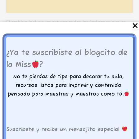
Valoraciones (0)
El archivo incluye un set con todas las imágenes que se
ven en el diseño e
incluye el banner.
Encontraras un archivo PDF (no editable)
¿Ya te suscribiste al blogcito de
listo para imprimir en cualquier tipo de papel
la Miss
?
y tamaño.
No te pierdas de tips para decorar tu aula,
Recuerda que nuestros archivos están listos
recursos listos para imprimir y contenido
para imprimir en tabloide de 19 x 13 pulgadas
pensado para maestras y maestros como tú.
pero tu puedes ajustarlo a la medida que
necesites.
Imprime, recorta y decora con amor
Suscribete y recibe un mensajito especial