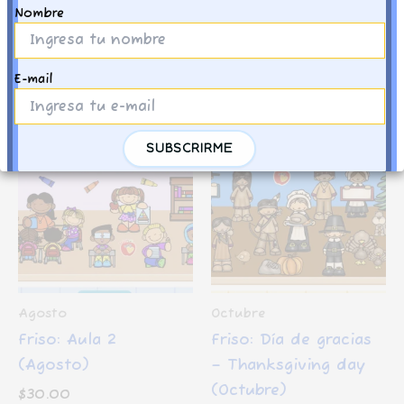
-𝑴𝒊𝒔𝒔 𝒅𝒆 𝑪𝒐𝒓𝒂
Nombre
E-mail
Productos relacionados
Agosto
Octubre
Friso: Aula 2
Friso: Día de gracias
(Agosto)
– Thanksgiving day
(Octubre)
$
30.00